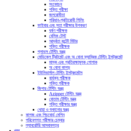
সংকোচন
শক্তি পরীক্ষা
জলরোধীতা
পরিধান-প্রতিরোধী পিলিং
ফাইবার এবং সুতা পরীক্ষার উপকরণ
ঘর্ষণ পরীক্ষক
বেসিক টেস্ট
আর্দ্রতা কন্টেন্ট মিটার
শক্তি পরীক্ষক
গ্লাভস টেস্টিং যন্ত্র
মেডিকেল ট্রিটমেন্ট এবং অ বোনা ফ্যাব্রিক টেস্টিং ইন্সট্রুমেন্ট
মাস্ক এবং প্রতিরক্ষামূলক পোশাক
অ বোনা কাপড়
ইউনিভার্সাল টেস্টিং ইন্সট্রুমেন্টস
বার্ধক্য পরীক্ষক
শক্তি পরীক্ষক
জিপার টেস্টিং যন্ত্র
Azipper টেস্টিং যন্ত্র
বোতাম টেস্টিং যন্ত্র
শক্তি পরীক্ষার যন্ত্র
ধোয়া ও শুকানোর যন্ত্র
কাগজ এবং পিচবোর্ড মেশিন
পরিবেশগত পরীক্ষার চেম্বার
ল্যাবরেটরি আসবাবপত্র
খবর