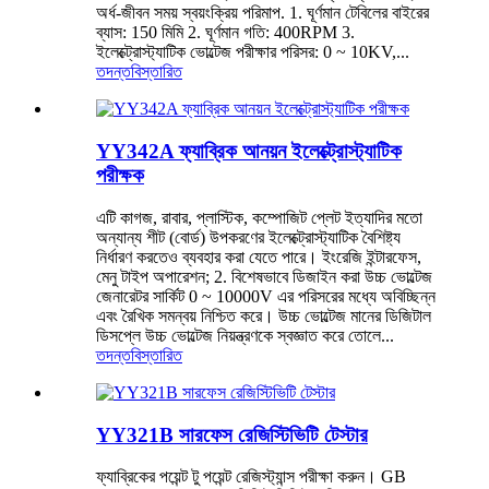
অর্ধ-জীবন সময় স্বয়ংক্রিয় পরিমাপ. 1. ঘূর্ণমান টেবিলের বাইরের
ব্যাস: 150 মিমি 2. ঘূর্ণমান গতি: 400RPM 3.
ইলেক্ট্রোস্ট্যাটিক ভোল্টেজ পরীক্ষার পরিসর: 0 ~ 10KV,...
তদন্ত
বিস্তারিত
YY342A ফ্যাব্রিক আনয়ন ইলেক্ট্রোস্ট্যাটিক
পরীক্ষক
এটি কাগজ, রাবার, প্লাস্টিক, কম্পোজিট প্লেট ইত্যাদির মতো
অন্যান্য শীট (বোর্ড) উপকরণের ইলেক্ট্রোস্ট্যাটিক বৈশিষ্ট্য
নির্ধারণ করতেও ব্যবহার করা যেতে পারে। ইংরেজি ইন্টারফেস,
মেনু টাইপ অপারেশন; 2. বিশেষভাবে ডিজাইন করা উচ্চ ভোল্টেজ
জেনারেটর সার্কিট 0 ~ 10000V এর পরিসরের মধ্যে অবিচ্ছিন্ন
এবং রৈখিক সমন্বয় নিশ্চিত করে। উচ্চ ভোল্টেজ মানের ডিজিটাল
ডিসপ্লে উচ্চ ভোল্টেজ নিয়ন্ত্রণকে স্বজ্ঞাত করে তোলে...
তদন্ত
বিস্তারিত
YY321B সারফেস রেজিস্টিভিটি টেস্টার
ফ্যাব্রিকের পয়েন্ট টু পয়েন্ট রেজিস্ট্যান্স পরীক্ষা করুন। GB