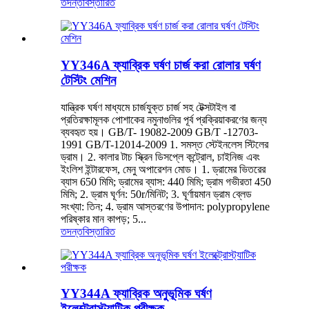
তদন্ত
বিস্তারিত
YY346A ফ্যাব্রিক ঘর্ষণ চার্জ করা রোলার ঘর্ষণ
টেস্টিং মেশিন
যান্ত্রিক ঘর্ষণ মাধ্যমে চার্জযুক্ত চার্জ সহ টেক্সটাইল বা
প্রতিরক্ষামূলক পোশাকের নমুনাগুলির পূর্ব প্রক্রিয়াকরণের জন্য
ব্যবহৃত হয়। GB/T- 19082-2009 GB/T -12703-
1991 GB/T-12014-2009 1. সমস্ত স্টেইনলেস স্টিলের
ড্রাম। 2. কালার টাচ স্ক্রিন ডিসপ্লে কন্ট্রোল, চাইনিজ এবং
ইংলিশ ইন্টারফেস, মেনু অপারেশন মোড। 1. ড্রামের ভিতরের
ব্যাস 650 মিমি; ড্রামের ব্যাস: 440 মিমি; ড্রাম গভীরতা 450
মিমি; 2. ড্রাম ঘূর্ণন: 50r/মিনিট; 3. ঘূর্ণায়মান ড্রাম ব্লেড
সংখ্যা: তিন; 4. ড্রাম আস্তরণের উপাদান: polypropylene
পরিষ্কার মান কাপড়; 5...
তদন্ত
বিস্তারিত
YY344A ফ্যাব্রিক অনুভূমিক ঘর্ষণ
ইলেক্ট্রোস্ট্যাটিক পরীক্ষক