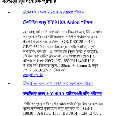
ইলেক্ট্রোম্যাগনেটিক প্রপার্টি
টেক্সটাইল জন্য YY910A Anion পরীক্ষক
ঘর্ষণ চাপ, ঘর্ষণ গতি এবং ঘর্ষণ সময় নিয়ন্ত্রণ করে, বিভিন্ন ঘর্ষণ
অবস্থার অধীনে টেক্সটাইলগুলিতে গতিশীল ঋণাত্মক আয়নের
পরিমাণ পরিমাপ করা হয়েছিল। GB/T 30128-2013；
GB/T 6529 1. যথার্থ উচ্চ-গ্রেড মোটর ড্রাইভ, মসৃণ
অপারেশন, কম শব্দ। 2. কালার টাচ স্ক্রিন ডিসপ্লে কন্ট্রোল,
চাইনিজ এবং ইংলিশ ইন্টারফেস, মেনু অপারেশন মোড। 1.
পরীক্ষার পরিবেশ: 20℃±2℃, 65%RH±4%RH 2.
উপরের ঘর্ষণ ডিস্কের ব্যাস: 100mm + 0.5mm 3. নমুনা
চাপ: 7.5N±0.2N 4. নিম্ন ঘর্ষণ...
তদন্ত
বিস্তারিত
ফ্যাব্রিক জন্য YY909A অতিবেগুনী রশ্মি পরীক্ষক
নির্দিষ্ট অবস্থার অধীনে সৌর অতিবেগুনী রশ্মির বিরুদ্ধে কাপড়ের
সুরক্ষা কর্মক্ষমতা মূল্যায়নের জন্য ব্যবহৃত হয়। GB/T
18830、AATCC 183、BS 7914、EN 13758，