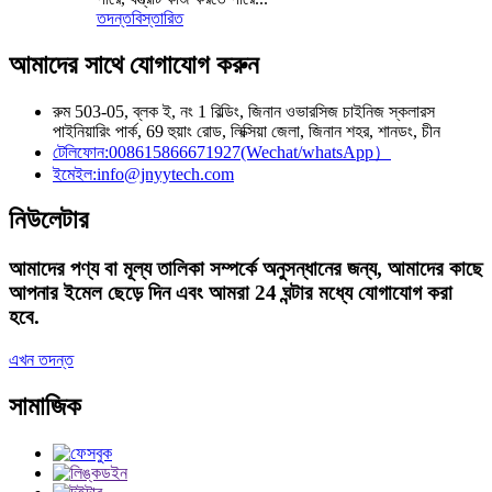
তদন্ত
বিস্তারিত
আমাদের সাথে যোগাযোগ করুন
রুম 503-05, ব্লক ই, নং 1 বিল্ডিং, জিনান ওভারসিজ চাইনিজ স্কলারস
পাইনিয়ারিং পার্ক, 69 হুয়াং রোড, লিক্সিয়া জেলা, জিনান শহর, শানডং, চীন
টেলিফোন:
008615866671927(Wechat/whatsApp）
ইমেইল:
info@jnyytech.com
নিউলেটার
আমাদের পণ্য বা মূল্য তালিকা সম্পর্কে অনুসন্ধানের জন্য, আমাদের কাছে
আপনার ইমেল ছেড়ে দিন এবং আমরা 24 ঘন্টার মধ্যে যোগাযোগ করা
হবে.
এখন তদন্ত
সামাজিক