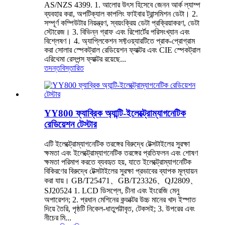
AS/NZS 4399. 1. আলোর উৎস হিসেবে জেনন আর্ক ল্যাম্প
ব্যবহার করা, অপটিক্যাল কাপলিং ফাইবার ট্রান্সমিশন ডেটা। 2.
সম্পূর্ণ কম্পিউটার নিয়ন্ত্রণ, স্বয়ংক্রিয় ডেটা প্রক্রিয়াকরণ, ডেটা
স্টোরেজ। 3. বিভিন্ন গ্রাফ এবং রিপোর্টের পরিসংখ্যান এবং
বিশ্লেষণ। 4. অ্যাপ্লিকেশন সফ্টওয়্যারটিতে প্রাক-প্রোগ্রাম
করা সোলার স্পেকট্রাল রেডিয়েশন ফ্যাক্টর এবং CIE স্পেকট্রাল
এরিথেমা রেসপন্স ফ্যাক্টর রয়েছে...
তদন্ত
বিস্তারিত
YY800 ফ্যাব্রিক অ্যান্টি-ইলেক্ট্রোম্যাগনেটিক
রেডিয়েশন টেস্টার
এটি ইলেক্ট্রোম্যাগনেটিক তরঙ্গের বিরুদ্ধে টেক্সটাইলের সুরক্ষা
ক্ষমতা এবং ইলেক্ট্রোম্যাগনেটিক তরঙ্গের প্রতিফলন এবং শোষণ
ক্ষমতা পরিমাপ করতে ব্যবহৃত হয়, যাতে ইলেক্ট্রোম্যাগনেটিক
বিকিরণের বিরুদ্ধে টেক্সটাইলের সুরক্ষা প্রভাবের ব্যাপক মূল্যায়ন
করা যায়। GB/T25471、GB/T23326、QJ2809、
SJ20524 1. LCD ডিসপ্লে, চীনা এবং ইংরেজি মেনু
অপারেশন; 2. প্রধান মেশিনের কন্ডাক্টর উচ্চ মানের খাদ ইস্পাত
দিয়ে তৈরি, পৃষ্ঠটি নিকেল-ধাতুপট্টাবৃত, টেকসই; 3. উপরের এবং
নীচের মি...