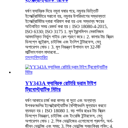
ঘর্ষণ ফ্যাব্রিক দিয়ে নমুনা ঘষার পরে, নমুনার ভিত্তিটি
ইলেক্ট্রোমিটারে সরানো হয়, নমুনার উপরিভাগের সম্ভাব্যতা
ইলেক্ট্রোমিটার দ্বারা পরিমাপ করা হয় এবং সম্ভাব্য ক্ষয়ের
অতিবাহিত সময় রেকর্ড করা হয়। ISO 18080-4-2015,
ISO 6330; ISO 3175 1. মূল ট্রান্সমিশন মেকানিজম
আমদানিকৃত নির্ভুল গাইড রেল গ্রহণ করে। 2. কালার টাচ স্ক্রিন
ডিসপ্লে কন্ট্রোল, চাইনিজ এবং ইংলিশ ইন্টারফেস, মেনু
অপারেশন মোড। 3. মূল নিয়ন্ত্রণ উপাদান হল 32-বিট
মাল্টিফাংশনাল মাদারবো...
তদন্ত
বিস্তারিত
YY343A ফ্যাব্রিক রোটারি ড্রাম টাইপ
ট্রিবোস্ট্যাটিক মিটার
ঘর্ষণ আকারে চার্জ করা কাপড় বা সুতা এবং অন্যান্য
উপকরণগুলির ইলেক্ট্রোস্ট্যাটিক বৈশিষ্ট্যগুলি মূল্যায়ন করতে
ব্যবহৃত হয়। ISO 18080 1. বড় পর্দার রঙের টাচ স্ক্রিন
ডিসপ্লে নিয়ন্ত্রণ, চাইনিজ এবং ইংরেজি ইন্টারফেস, মেনু
অপারেশন মোড। 2. পিক ভোল্টেজের এলোমেলো প্রদর্শন, অর্ধ-
জীবন ভোল্টেজ এবং সময়; 3. পিক ভোল্টেজ স্বয়ংক্রিয় লকিং; 4.