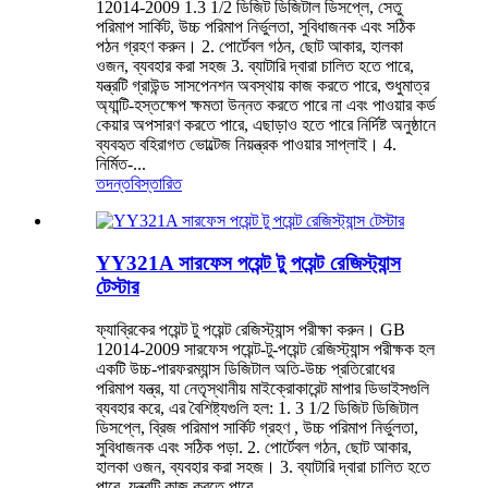
12014-2009 1.3 1/2 ডিজিট ডিজিটাল ডিসপ্লে, সেতু
পরিমাপ সার্কিট, উচ্চ পরিমাপ নির্ভুলতা, সুবিধাজনক এবং সঠিক
পঠন গ্রহণ করুন। 2. পোর্টেবল গঠন, ছোট আকার, হালকা
ওজন, ব্যবহার করা সহজ 3. ব্যাটারি দ্বারা চালিত হতে পারে,
যন্ত্রটি গ্রাউন্ড সাসপেনশন অবস্থায় কাজ করতে পারে, শুধুমাত্র
অ্যান্টি-হস্তক্ষেপ ক্ষমতা উন্নত করতে পারে না এবং পাওয়ার কর্ড
কেয়ার অপসারণ করতে পারে, এছাড়াও হতে পারে নির্দিষ্ট অনুষ্ঠানে
ব্যবহৃত বহিরাগত ভোল্টেজ নিয়ন্ত্রক পাওয়ার সাপ্লাই। 4.
নির্মিত-...
তদন্ত
বিস্তারিত
YY321A সারফেস পয়েন্ট টু পয়েন্ট রেজিস্ট্যান্স
টেস্টার
ফ্যাব্রিকের পয়েন্ট টু পয়েন্ট রেজিস্ট্যান্স পরীক্ষা করুন। GB
12014-2009 সারফেস পয়েন্ট-টু-পয়েন্ট রেজিস্ট্যান্স পরীক্ষক হল
একটি উচ্চ-পারফরম্যান্স ডিজিটাল অতি-উচ্চ প্রতিরোধের
পরিমাপ যন্ত্র, যা নেতৃস্থানীয় মাইক্রোকারেন্ট মাপার ডিভাইসগুলি
ব্যবহার করে, এর বৈশিষ্ট্যগুলি হল: 1. 3 1/2 ডিজিট ডিজিটাল
ডিসপ্লে, ব্রিজ পরিমাপ সার্কিট গ্রহণ , উচ্চ পরিমাপ নির্ভুলতা,
সুবিধাজনক এবং সঠিক পড়া. 2. পোর্টেবল গঠন, ছোট আকার,
হালকা ওজন, ব্যবহার করা সহজ। 3. ব্যাটারি দ্বারা চালিত হতে
পারে, যন্ত্রটি কাজ করতে পারে...