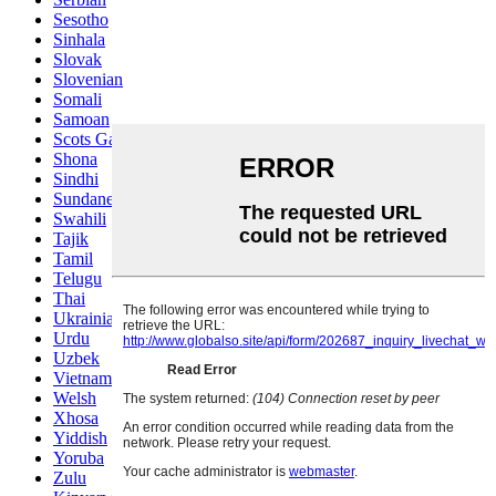
Sesotho
Sinhala
Slovak
Slovenian
Somali
Samoan
Scots Gaelic
Shona
Sindhi
Sundanese
Swahili
Tajik
Tamil
Telugu
Thai
Ukrainian
Urdu
Uzbek
Vietnamese
Welsh
Xhosa
Yiddish
Yoruba
Zulu