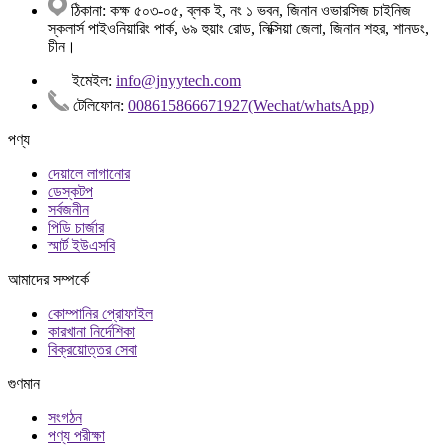
ঠিকানা: কক্ষ ৫০৩-০৫, ব্লক ই, নং ১ ভবন, জিনান ওভারসিজ চাইনিজ
স্কলার্স পাইওনিয়ারিং পার্ক, ৬৯ হুয়াং রোড, লিক্সিয়া জেলা, জিনান শহর, শানডং,
চীন।
ইমেইল:
info@jnyytech.com
টেলিফোন:
008615866671927(Wechat/whatsApp)
পণ্য
দেয়ালে লাগানোর
ডেস্কটপ
সর্বজনীন
পিডি চার্জার
স্মার্ট ইউএসবি
আমাদের সম্পর্কে
কোম্পানির প্রোফাইল
কারখানা নির্দেশিকা
বিক্রয়োত্তর সেবা
গুণমান
সংগঠন
পণ্য পরীক্ষা