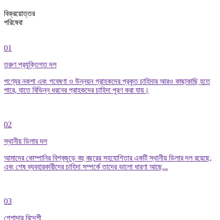
বিক্রয়োত্তর
পরিষেবা
01
তরুণ প্রযুক্তিগত দল
পণ্যের নকশা এবং গবেষণা ও উন্নয়ন গ্রাহকদের প্রকৃত চাহিদার আরও কাছাকাছি হতে
পারে, যাতে বিভিন্ন ধরনের গ্রাহকদের চাহিদা পূরণ করা যায়।
02
স্থানীয় ডিলার দল
আমাদের কোম্পানির বিশ্বজুড়ে বহু বছরের সহযোগিতার একটি স্থানীয় ডিলার দল রয়েছে,
এবং শেষ ব্যবহারকারীদের চাহিদা সম্পর্কে তাদের ভালো ধারণা আছে...
03
পেশাদার বিদেশী