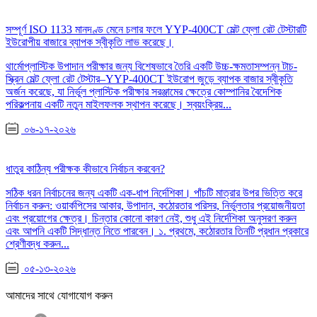
সম্পূর্ণ ISO 1133 মানদণ্ড মেনে চলার ফলে YYP-400CT মেল্ট ফ্লো রেট টেস্টারটি
ইউরোপীয় বাজারে ব্যাপক স্বীকৃতি লাভ করেছে।
থার্মোপ্লাস্টিক উপাদান পরীক্ষার জন্য বিশেষভাবে তৈরি একটি উচ্চ-ক্ষমতাসম্পন্ন টাচ-
স্ক্রিন মেল্ট ফ্লো রেট টেস্টার–YYP-400CT ইউরোপ জুড়ে ব্যাপক বাজার স্বীকৃতি
অর্জন করেছে, যা নির্ভুল প্লাস্টিক পরীক্ষার সরঞ্জামের ক্ষেত্রে কোম্পানির বৈদেশিক
পরিকল্পনায় একটি নতুন মাইলফলক স্থাপন করেছে। স্বয়ংক্রিয়...
০৬-১৭-২০২৬
ধাতুর কাঠিন্য পরীক্ষক কীভাবে নির্বাচন করবেন?
সঠিক ধরন নির্বাচনের জন্য একটি এক-ধাপ নির্দেশিকা। পাঁচটি মাত্রার উপর ভিত্তি করে
নির্বাচন করুন: ওয়ার্কপিসের আকার, উপাদান, কঠোরতার পরিসর, নির্ভুলতার প্রয়োজনীয়তা
এবং প্রয়োগের ক্ষেত্র। চিন্তার কোনো কারণ নেই, শুধু এই নির্দেশিকা অনুসরণ করুন
এবং আপনি একটি সিদ্ধান্ত নিতে পারবেন। ১. প্রথমে, কঠোরতার তিনটি প্রধান প্রকারে
শ্রেণীবদ্ধ করুন...
০৫-১৩-২০২৬
আমাদের সাথে যোগাযোগ করুন