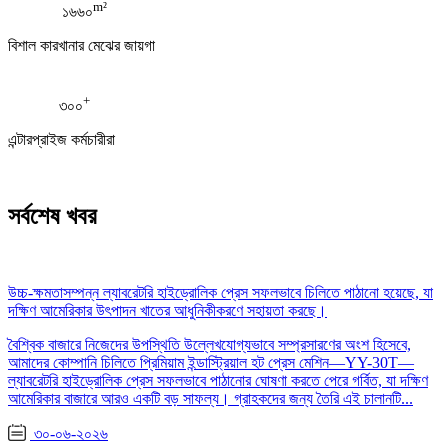
m²
১৬৬০
বিশাল কারখানার মেঝের জায়গা
+
৩০০
এন্টারপ্রাইজ কর্মচারীরা
সর্বশেষ খবর
উচ্চ-ক্ষমতাসম্পন্ন ল্যাবরেটরি হাইড্রোলিক প্রেস সফলভাবে চিলিতে পাঠানো হয়েছে, যা
দক্ষিণ আমেরিকার উৎপাদন খাতের আধুনিকীকরণে সহায়তা করছে।
বৈশ্বিক বাজারে নিজেদের উপস্থিতি উল্লেখযোগ্যভাবে সম্প্রসারণের অংশ হিসেবে,
আমাদের কোম্পানি চিলিতে প্রিমিয়াম ইন্ডাস্ট্রিয়াল হট প্রেস মেশিন—YY-30T—
ল্যাবরেটরি হাইড্রোলিক প্রেস সফলভাবে পাঠানোর ঘোষণা করতে পেরে গর্বিত, যা দক্ষিণ
আমেরিকার বাজারে আরও একটি বড় সাফল্য। গ্রাহকদের জন্য তৈরি এই চালানটি...
৩০-০৬-২০২৬